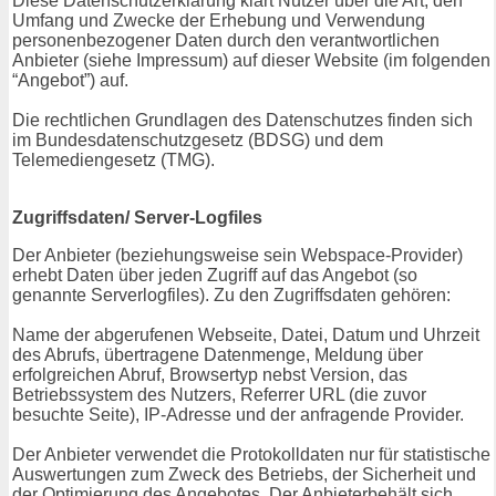
Diese Datenschutzerklärung klärt Nutzer über die Art, den
Umfang und Zwecke der Erhebung und Verwendung
personenbezogener Daten durch den verantwortlichen
Anbieter (siehe Impressum) auf dieser Website (im folgenden
“Angebot”) auf.
Die rechtlichen Grundlagen des Datenschutzes finden sich
im Bundesdatenschutzgesetz (BDSG) und dem
Telemediengesetz (TMG).
Zugriffsdaten/ Server-Logfiles
Der Anbieter (beziehungsweise sein Webspace-Provider)
erhebt Daten über jeden Zugriff auf das Angebot (so
genannte Serverlogfiles). Zu den Zugriffsdaten gehören:
Name der abgerufenen Webseite, Datei, Datum und Uhrzeit
des Abrufs, übertragene Datenmenge, Meldung über
erfolgreichen Abruf, Browsertyp nebst Version, das
Betriebssystem des Nutzers, Referrer URL (die zuvor
besuchte Seite), IP-Adresse und der anfragende Provider.
Der Anbieter verwendet die Protokolldaten nur für statistische
Auswertungen zum Zweck des Betriebs, der Sicherheit und
der Optimierung des Angebotes. Der Anbieterbehält sich